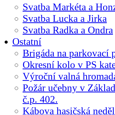
Svatba Markéta a Hon
Svatba Lucka a Jirka
Svatba Radka a Ondra
Ostatní
Brigáda na parkovací 
Okresní kolo v PS kate
Výroční valná hroma
Požár učebny v Základ
č.p. 402.
Kábova hasičská neděl