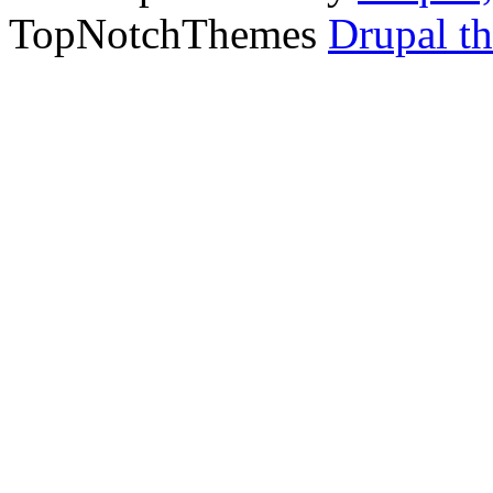
TopNotchThemes
Drupal t