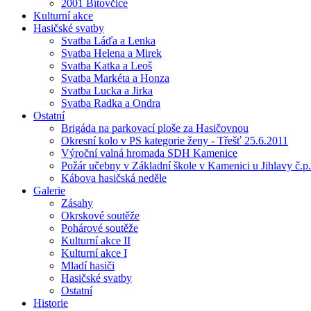
2001 Bítovčice
Kulturní akce
Hasičské svatby
Svatba Láďa a Lenka
Svatba Helena a Mirek
Svatba Katka a Leoš
Svatba Markéta a Honza
Svatba Lucka a Jirka
Svatba Radka a Ondra
Ostatní
Brigáda na parkovací ploše za Hasičovnou
Okresní kolo v PS kategorie ženy - Třešť 25.6.2011
Výroční valná hromada SDH Kamenice
Požár učebny v Základní škole v Kamenici u Jihlavy č.p.
Kábova hasičská neděle
Galerie
Zásahy
Okrskové soutěže
Pohárové soutěže
Kulturní akce II
Kulturní akce I
Mladí hasiči
Hasičské svatby
Ostatní
Historie