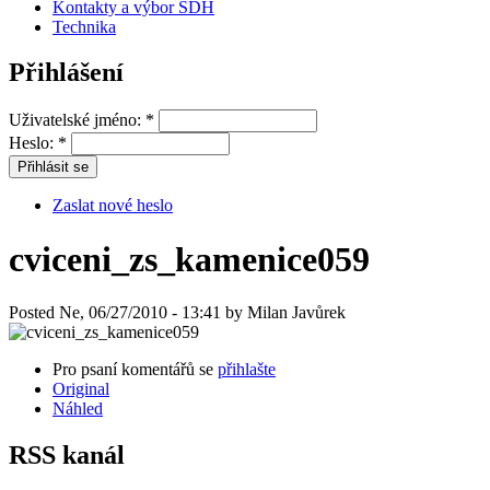
Kontakty a výbor SDH
Technika
Přihlášení
Uživatelské jméno:
*
Heslo:
*
Zaslat nové heslo
cviceni_zs_kamenice059
Posted Ne, 06/27/2010 - 13:41 by Milan Javůrek
Pro psaní komentářů se
přihlašte
Original
Náhled
RSS kanál