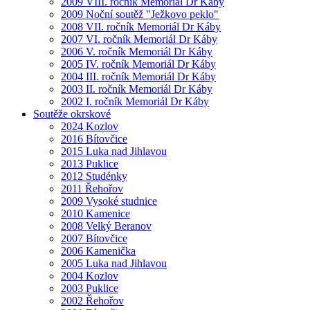
2009 VIII. ročník Memoriál Dr Káby
2009 Noční soutěž "Ježkovo peklo"
2008 VII. ročník Memoriál Dr Káby
2007 VI. ročník Memoriál Dr Káby
2006 V. ročník Memoriál Dr Káby
2005 IV. ročník Memoriál Dr Káby
2004 III. ročník Memoriál Dr Káby
2003 II. ročník Memoriál Dr Káby
2002 I. ročník Memoriál Dr Káby
Soutěže okrskové
2024 Kozlov
2016 Bítovčice
2015 Luka nad Jihlavou
2013 Puklice
2012 Studénky
2011 Řehořov
2009 Vysoké studnice
2010 Kamenice
2008 Velký Beranov
2007 Bítovčice
2006 Kamenička
2005 Luka nad Jihlavou
2004 Kozlov
2003 Puklice
2002 Řehořov