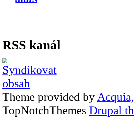
polná029
RSS kanál
Theme provided by
Acquia,
TopNotchThemes
Drupal t