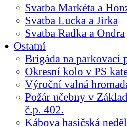
Svatba Markéta a Hon
Svatba Lucka a Jirka
Svatba Radka a Ondra
Ostatní
Brigáda na parkovací 
Okresní kolo v PS kate
Výroční valná hroma
Požár učebny v Základ
č.p. 402.
Kábova hasičská neděl