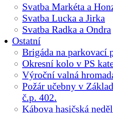
Svatba Markéta a Hon
Svatba Lucka a Jirka
Svatba Radka a Ondra
Ostatní
Brigáda na parkovací 
Okresní kolo v PS kate
Výroční valná hroma
Požár učebny v Základ
č.p. 402.
Kábova hasičská neděl