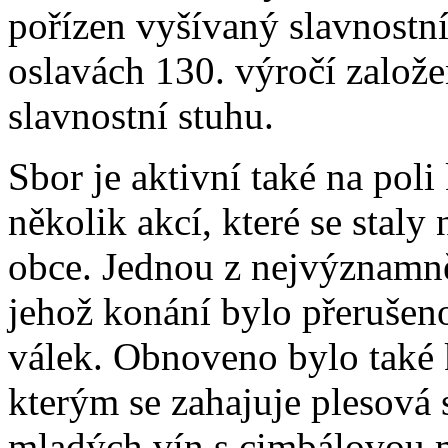
pořízen vyšívaný slavnostní
oslavách 130. výročí založ
slavnostní stuhu.
Sbor je aktivní také na pol
několik akcí, které se staly
obce. Jednou z nejvýznamněj
jehož konání bylo přerušen
válek. Obnoveno bylo také 
kterým se zahajuje plesová
mladých vín s cimbálovou 