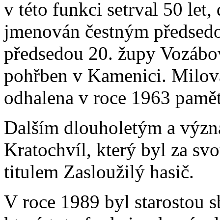
v této funkci setrval 50 le
jmenován čestným předsedo
předsedou 20. župy Vozábov
pohřben v Kamenici. Milov
odhalena v roce 1963 pamět
Dalším dlouholetým a význ
Kratochvíl, který byl za s
titulem Zasloužilý hasič.
V roce 1989 byl starostou s