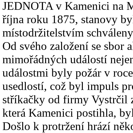
JEDNOTA v Kamenici na Mor
října roku 1875, stanovy b
místodržitelstvím schváleny
Od svého založení se sbor a
mimořádných událostí nejen 
událostmi byly požár v roc
usedlostí, což byl impuls p
stříkačky od firmy Vystrčil 
která Kamenici postihla, b
Došlo k protržení hrází ně