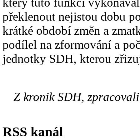
který tuto funkci vykonáva
překlenout nejistou dobu po
krátké období změn a zma
podílel na zformování a po
jednotky SDH, kterou zřizu
Z kronik SDH, zpracovali
RSS kanál