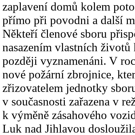
zaplavení domů kolem poto
přímo při povodni a další m
Někteří členové sboru přispě
nasazením vlastních životů k
později vyznamenáni. V roc
nové požární zbrojnice, kte
zřizovatelem jednotky sboru
v současnosti zařazena v re
k výměně zásahového vozidl
Luk nad Jihlavou doslouži