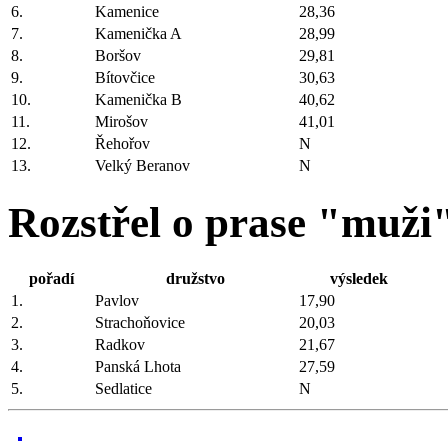
6.
Kamenice
28,36
7.
Kamenička A
28,99
8.
Boršov
29,81
9.
Bítovčice
30,63
10.
Kamenička B
40,62
11.
Mirošov
41,01
12.
Řehořov
N
13.
Velký Beranov
N
Rozstřel o prase "muži
pořadí
družstvo
výsledek
1.
Pavlov
17,90
2.
Strachoňovice
20,03
3.
Radkov
21,67
4.
Panská Lhota
27,59
5.
Sedlatice
N