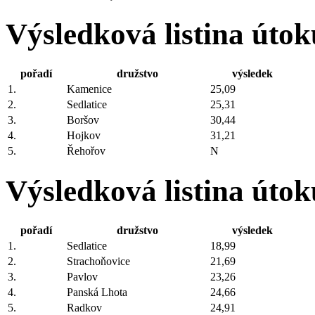
Výsledková listina úto
pořadí
družstvo
výsledek
1.
Kamenice
25,09
2.
Sedlatice
25,31
3.
Boršov
30,44
4.
Hojkov
31,21
5.
Řehořov
N
Výsledková listina úto
pořadí
družstvo
výsledek
1.
Sedlatice
18,99
2.
Strachoňovice
21,69
3.
Pavlov
23,26
4.
Panská Lhota
24,66
5.
Radkov
24,91