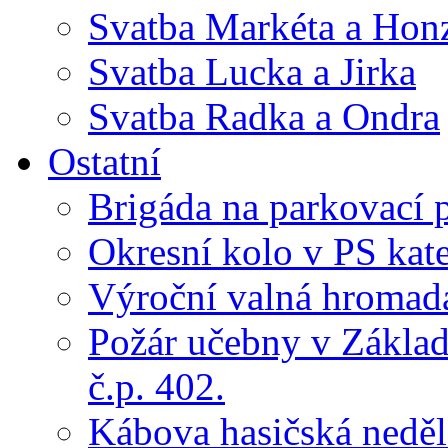
Svatba Markéta a Hon
Svatba Lucka a Jirka
Svatba Radka a Ondra
Ostatní
Brigáda na parkovací 
Okresní kolo v PS kate
Výroční valná hroma
Požár učebny v Základ
č.p. 402.
Kábova hasičská neděl