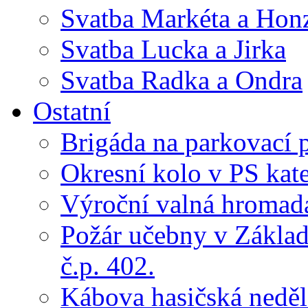
Svatba Markéta a Hon
Svatba Lucka a Jirka
Svatba Radka a Ondra
Ostatní
Brigáda na parkovací 
Okresní kolo v PS kate
Výroční valná hroma
Požár učebny v Základ
č.p. 402.
Kábova hasičská neděl