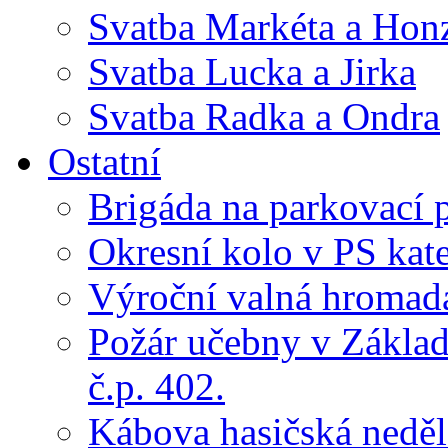
Svatba Markéta a Hon
Svatba Lucka a Jirka
Svatba Radka a Ondra
Ostatní
Brigáda na parkovací 
Okresní kolo v PS kate
Výroční valná hroma
Požár učebny v Základ
č.p. 402.
Kábova hasičská neděl