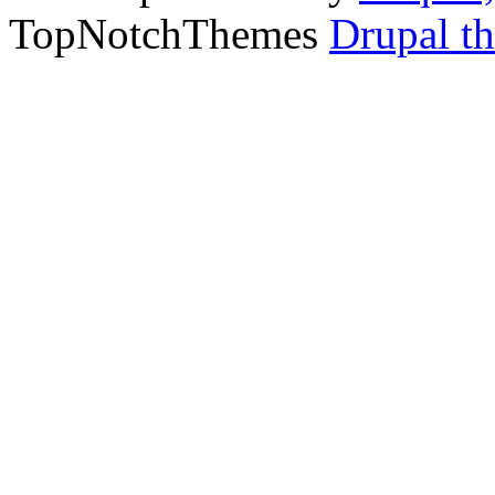
TopNotchThemes
Drupal t