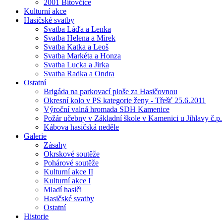
2001 Bítovčice
Kulturní akce
Hasičské svatby
Svatba Láďa a Lenka
Svatba Helena a Mirek
Svatba Katka a Leoš
Svatba Markéta a Honza
Svatba Lucka a Jirka
Svatba Radka a Ondra
Ostatní
Brigáda na parkovací ploše za Hasičovnou
Okresní kolo v PS kategorie ženy - Třešť 25.6.2011
Výroční valná hromada SDH Kamenice
Požár učebny v Základní škole v Kamenici u Jihlavy č.p.
Kábova hasičská neděle
Galerie
Zásahy
Okrskové soutěže
Pohárové soutěže
Kulturní akce II
Kulturní akce I
Mladí hasiči
Hasičské svatby
Ostatní
Historie