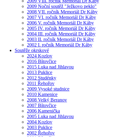
2009 VIII. ročník Memoriál Dr Káby
2009 Noční soutěž "Ježkovo peklo"
2008 VII. ročník Memoriál Dr Káby
2007 VI. ročník Memoriál Dr Káby
2006 V. ročník Memoriál Dr Káby
2005 IV. ročník Memoriál Dr Káby
2004 III. ročník Memoriál Dr Káby
2003 II. ročník Memoriál Dr Káby
2002 I. ročník Memoriál Dr Káby
Soutěže okrskové
2024 Kozlov
2016 Bítovčice
2015 Luka nad Jihlavou
2013 Puklice
2012 Studénky
2011 Řehořov
2009 Vysoké studnice
2010 Kamenice
2008 Velký Beranov
2007 Bítovčice
2006 Kamenička
2005 Luka nad Jihlavou
2004 Kozlov
2003 Puklice
2002 Řehořov