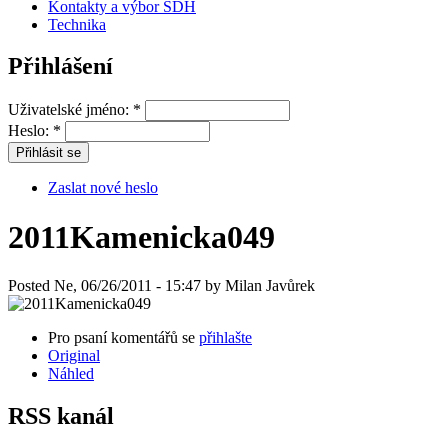
Kontakty a výbor SDH
Technika
Přihlášení
Uživatelské jméno:
*
Heslo:
*
Zaslat nové heslo
2011Kamenicka049
Posted Ne, 06/26/2011 - 15:47 by Milan Javůrek
Pro psaní komentářů se
přihlašte
Original
Náhled
RSS kanál