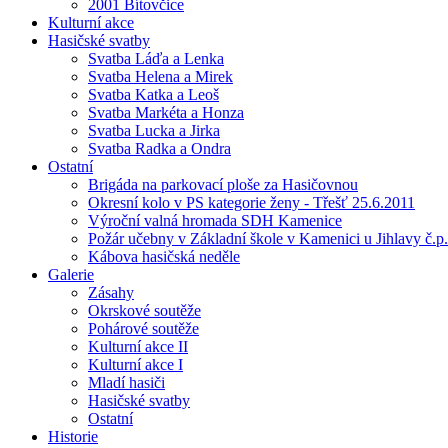
2001 Bítovčice
Kulturní akce
Hasičské svatby
Svatba Láďa a Lenka
Svatba Helena a Mirek
Svatba Katka a Leoš
Svatba Markéta a Honza
Svatba Lucka a Jirka
Svatba Radka a Ondra
Ostatní
Brigáda na parkovací ploše za Hasičovnou
Okresní kolo v PS kategorie ženy - Třešť 25.6.2011
Výroční valná hromada SDH Kamenice
Požár učebny v Základní škole v Kamenici u Jihlavy č.p.
Kábova hasičská neděle
Galerie
Zásahy
Okrskové soutěže
Pohárové soutěže
Kulturní akce II
Kulturní akce I
Mladí hasiči
Hasičské svatby
Ostatní
Historie