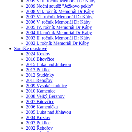
2009 VIII. ročník Memoriál Dr Káby
2009 Noční soutěž "Ježkovo peklo"
2008 VII. ročník Memoriál Dr Káby
2007 VI. ročník Memoriál Dr Káby
2006 V. ročník Memoriál Dr Káby
2005 IV. ročník Memoriál Dr Káby
2004 III. ročník Memoriál Dr Káby
2003 II. ročník Memoriál Dr Káby
2002 I. ročník Memoriál Dr Káby
Soutěže okrskové
2024 Kozlov
2016 Bítovčice
2015 Luka nad Jihlavou
2013 Puklice
2012 Studénky
2011 Řehořov
2009 Vysoké studnice
2010 Kamenice
2008 Velký Beranov
2007 Bítovčice
2006 Kamenička
2005 Luka nad Jihlavou
2004 Kozlov
2003 Puklice
2002 Řehořov