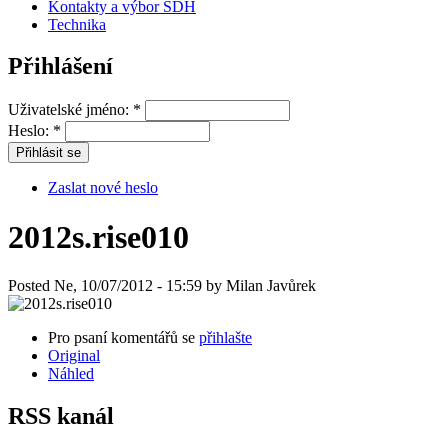
Kontakty a výbor SDH
Technika
Přihlášení
Uživatelské jméno:
*
Heslo:
*
Zaslat nové heslo
2012s.rise010
Posted Ne, 10/07/2012 - 15:59 by Milan Javůrek
Pro psaní komentářů se
přihlašte
Original
Náhled
RSS kanál