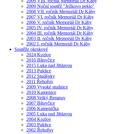
2009 VIII. ročník Memoriál Dr Káby
2009 Noční soutěž "Ježkovo peklo"
2008 VII. ročník Memoriál Dr Káby
2007 VI. ročník Memoriál Dr Káby
2006 V. ročník Memoriál Dr Káby
2005 IV. ročník Memoriál Dr Káby
2004 III. ročník Memoriál Dr Káby
2003 II. ročník Memoriál Dr Káby
2002 I. ročník Memoriál Dr Káby
Soutěže okrskové
2024 Kozlov
2016 Bítovčice
2015 Luka nad Jihlavou
2013 Puklice
2012 Studénky
2011 Řehořov
2009 Vysoké studnice
2010 Kamenice
2008 Velký Beranov
2007 Bítovčice
2006 Kamenička
2005 Luka nad Jihlavou
2004 Kozlov
2003 Puklice
2002 Řehořov