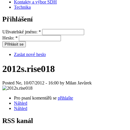
Kontakty a výbor SDH
Technika
Přihlášení
Uživatelské jméno:
*
Heslo:
*
Zaslat nové heslo
2012s.rise018
Posted Ne, 10/07/2012 - 16:00 by Milan Javůrek
Pro psaní komentářů se
přihlašte
Náhled
Náhled
RSS kanál