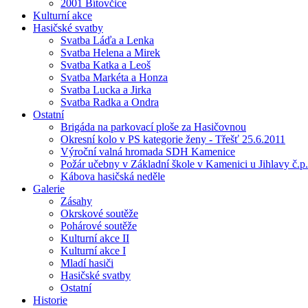
2001 Bítovčice
Kulturní akce
Hasičské svatby
Svatba Láďa a Lenka
Svatba Helena a Mirek
Svatba Katka a Leoš
Svatba Markéta a Honza
Svatba Lucka a Jirka
Svatba Radka a Ondra
Ostatní
Brigáda na parkovací ploše za Hasičovnou
Okresní kolo v PS kategorie ženy - Třešť 25.6.2011
Výroční valná hromada SDH Kamenice
Požár učebny v Základní škole v Kamenici u Jihlavy č.p.
Kábova hasičská neděle
Galerie
Zásahy
Okrskové soutěže
Pohárové soutěže
Kulturní akce II
Kulturní akce I
Mladí hasiči
Hasičské svatby
Ostatní
Historie