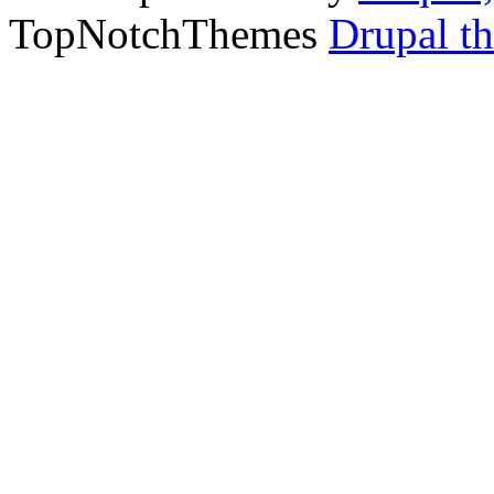
TopNotchThemes
Drupal t