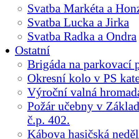
Svatba Markéta a Hon
Svatba Lucka a Jirka
Svatba Radka a Ondra
Ostatní
Brigáda na parkovací 
Okresní kolo v PS kate
Výroční valná hroma
Požár učebny v Základ
č.p. 402.
Kábova hasičská neděl