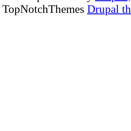
TopNotchThemes
Drupal t