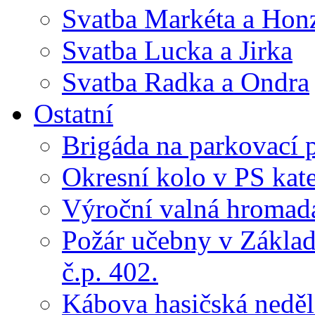
Svatba Markéta a Hon
Svatba Lucka a Jirka
Svatba Radka a Ondra
Ostatní
Brigáda na parkovací 
Okresní kolo v PS kate
Výroční valná hroma
Požár učebny v Základ
č.p. 402.
Kábova hasičská neděl