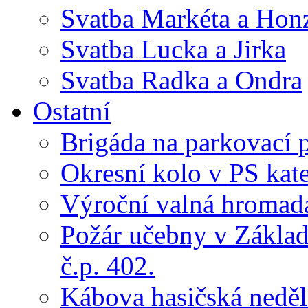
Svatba Markéta a Hon
Svatba Lucka a Jirka
Svatba Radka a Ondra
Ostatní
Brigáda na parkovací 
Okresní kolo v PS kate
Výroční valná hroma
Požár učebny v Základ
č.p. 402.
Kábova hasičská neděl