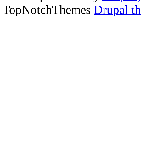
TopNotchThemes
Drupal t