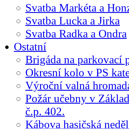
Svatba Markéta a Hon
Svatba Lucka a Jirka
Svatba Radka a Ondra
Ostatní
Brigáda na parkovací 
Okresní kolo v PS kate
Výroční valná hroma
Požár učebny v Základ
č.p. 402.
Kábova hasičská neděl