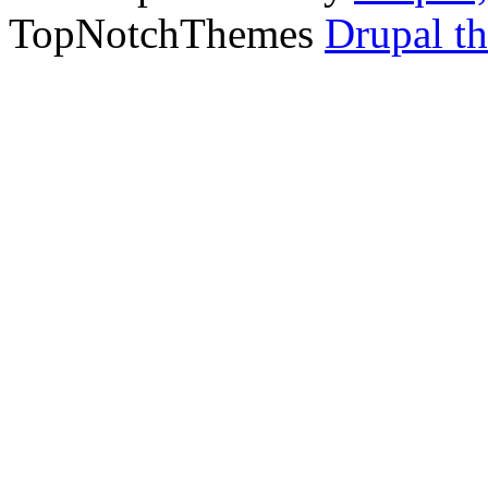
TopNotchThemes
Drupal t