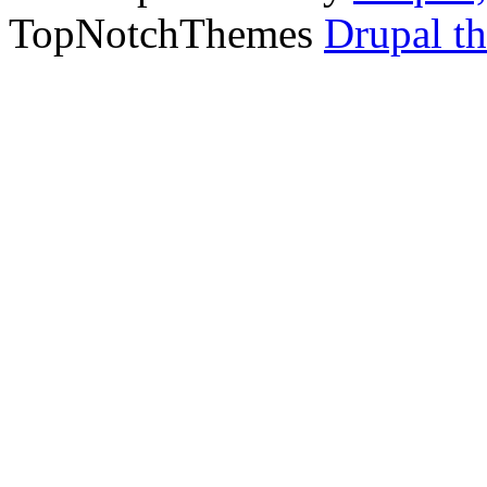
TopNotchThemes
Drupal t