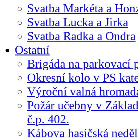
Svatba Markéta a Hon
Svatba Lucka a Jirka
Svatba Radka a Ondra
Ostatní
Brigáda na parkovací 
Okresní kolo v PS kate
Výroční valná hroma
Požár učebny v Základ
č.p. 402.
Kábova hasičská neděl