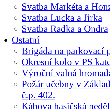
Svatba Markéta a Hon
Svatba Lucka a Jirka
Svatba Radka a Ondra
Ostatní
Brigáda na parkovací 
Okresní kolo v PS kate
Výroční valná hroma
Požár učebny v Základ
č.p. 402.
Kábova hasičská neděl