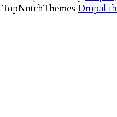
TopNotchThemes
Drupal t