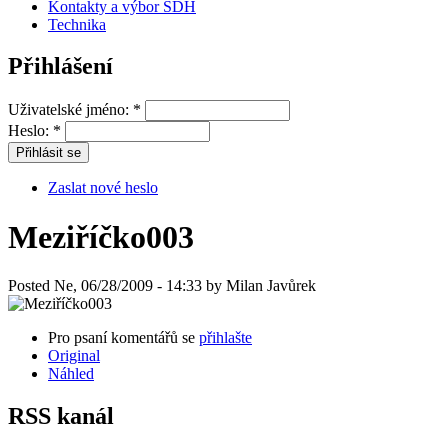
Kontakty a výbor SDH
Technika
Přihlášení
Uživatelské jméno:
*
Heslo:
*
Zaslat nové heslo
Meziříčko003
Posted Ne, 06/28/2009 - 14:33 by Milan Javůrek
Pro psaní komentářů se
přihlašte
Original
Náhled
RSS kanál