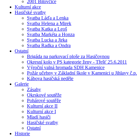
2001 Bítovčice
Kulturní akce
Hasičské svatby
Svatba Láďa a Lenka
Svatba Helena a Mirek
Svatba Katka a Leoš
Svatba Markéta a Honza
Svatba Lucka a Jirka
Svatba Radka a Ondra
Ostatní
Brigáda na parkovací ploše za Hasičovnou
Okresní kolo v PS kategorie ženy - Třešť 25.6.2011
Výroční valná hromada SDH Kamenice
Požár učebny v Základní škole v Kamenici u Jihlavy č.p.
Kábova hasičská neděle
Galerie
Zásahy
Okrskové soutěže
Pohárové soutěže
Kulturní akce II
Kulturní akce I
Mladí hasiči
Hasičské svatby
Ostatní
Historie