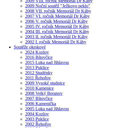
2009 VIII. ročník Memoriál Dr Káby
2009 Noční soutěž "Ježkovo peklo"
2008 VII. ročník Memoriál Dr Káby
2007 VI. ročník Memoriál Dr Káby
2006 V. ročník Memoriál Dr Káby
2005 IV. ročník Memoriál Dr Káby
2004 III. ročník Memoriál Dr Káby
2003 II. ročník Memoriál Dr Káby
2002 I. ročník Memoriál Dr Káby
Soutěže okrskové
2024 Kozlov
2016 Bítovčice
2015 Luka nad Jihlavou
2013 Puklice
2012 Studénky
2011 Řehořov
2009 Vysoké studnice
2010 Kamenice
2008 Velký Beranov
2007 Bítovčice
2006 Kamenička
2005 Luka nad Jihlavou
2004 Kozlov
2003 Puklice
2002 Řehořov