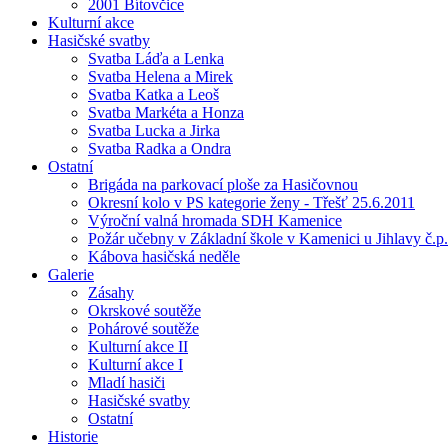
2001 Bítovčice
Kulturní akce
Hasičské svatby
Svatba Láďa a Lenka
Svatba Helena a Mirek
Svatba Katka a Leoš
Svatba Markéta a Honza
Svatba Lucka a Jirka
Svatba Radka a Ondra
Ostatní
Brigáda na parkovací ploše za Hasičovnou
Okresní kolo v PS kategorie ženy - Třešť 25.6.2011
Výroční valná hromada SDH Kamenice
Požár učebny v Základní škole v Kamenici u Jihlavy č.p.
Kábova hasičská neděle
Galerie
Zásahy
Okrskové soutěže
Pohárové soutěže
Kulturní akce II
Kulturní akce I
Mladí hasiči
Hasičské svatby
Ostatní
Historie