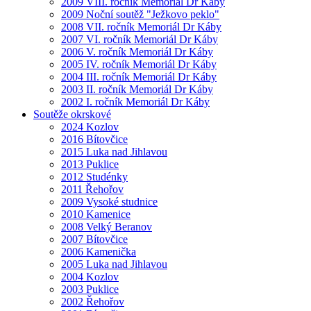
2009 VIII. ročník Memoriál Dr Káby
2009 Noční soutěž "Ježkovo peklo"
2008 VII. ročník Memoriál Dr Káby
2007 VI. ročník Memoriál Dr Káby
2006 V. ročník Memoriál Dr Káby
2005 IV. ročník Memoriál Dr Káby
2004 III. ročník Memoriál Dr Káby
2003 II. ročník Memoriál Dr Káby
2002 I. ročník Memoriál Dr Káby
Soutěže okrskové
2024 Kozlov
2016 Bítovčice
2015 Luka nad Jihlavou
2013 Puklice
2012 Studénky
2011 Řehořov
2009 Vysoké studnice
2010 Kamenice
2008 Velký Beranov
2007 Bítovčice
2006 Kamenička
2005 Luka nad Jihlavou
2004 Kozlov
2003 Puklice
2002 Řehořov