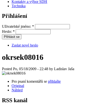
Kontakty a výbor SDH
Technika
Přihlášení
Uživatelské jméno:
*
Heslo:
*
Zaslat nové heslo
okrsek08016
Posted Po, 05/18/2009 - 22:48 by Ladislav Jaša
Pro psaní komentářů se
přihlašte
Original
Náhled
RSS kanál