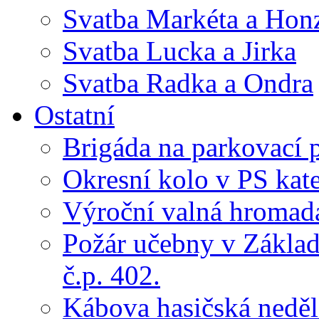
Svatba Markéta a Hon
Svatba Lucka a Jirka
Svatba Radka a Ondra
Ostatní
Brigáda na parkovací 
Okresní kolo v PS kate
Výroční valná hroma
Požár učebny v Základ
č.p. 402.
Kábova hasičská neděl