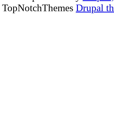
TopNotchThemes
Drupal t