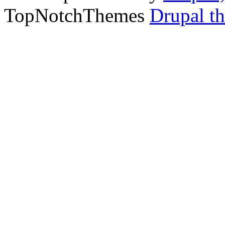
TopNotchThemes
Drupal t