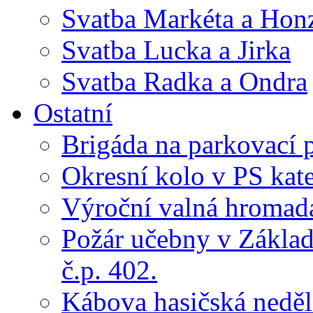
Svatba Markéta a Hon
Svatba Lucka a Jirka
Svatba Radka a Ondra
Ostatní
Brigáda na parkovací 
Okresní kolo v PS kate
Výroční valná hroma
Požár učebny v Základ
č.p. 402.
Kábova hasičská neděl