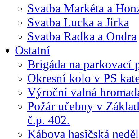
Svatba Markéta a Hon
Svatba Lucka a Jirka
Svatba Radka a Ondra
Ostatní
Brigáda na parkovací 
Okresní kolo v PS kate
Výroční valná hroma
Požár učebny v Základ
č.p. 402.
Kábova hasičská neděl