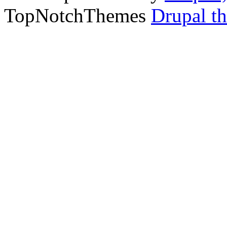
TopNotchThemes
Drupal t