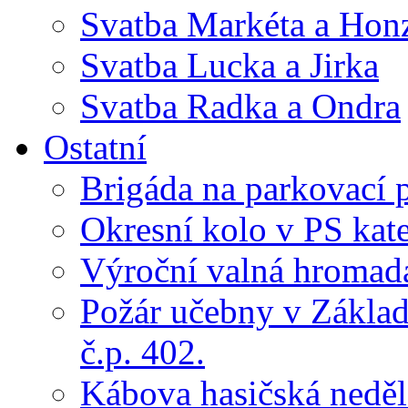
Svatba Markéta a Hon
Svatba Lucka a Jirka
Svatba Radka a Ondra
Ostatní
Brigáda na parkovací 
Okresní kolo v PS kate
Výroční valná hroma
Požár učebny v Základ
č.p. 402.
Kábova hasičská neděl