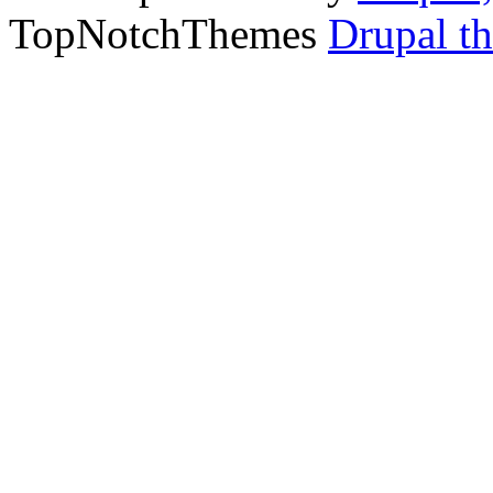
TopNotchThemes
Drupal t