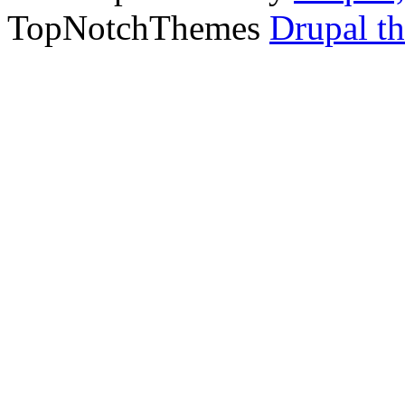
TopNotchThemes
Drupal t