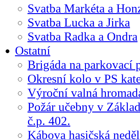
Svatba Markéta a Hon
Svatba Lucka a Jirka
Svatba Radka a Ondra
Ostatní
Brigáda na parkovací 
Okresní kolo v PS kate
Výroční valná hroma
Požár učebny v Základ
č.p. 402.
Kábova hasičská neděl