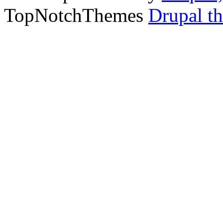
TopNotchThemes
Drupal t