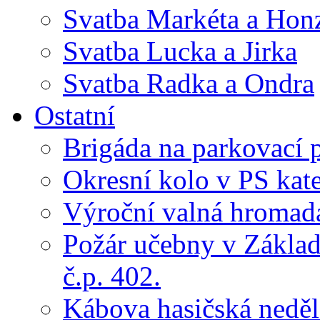
Svatba Markéta a Hon
Svatba Lucka a Jirka
Svatba Radka a Ondra
Ostatní
Brigáda na parkovací 
Okresní kolo v PS kate
Výroční valná hroma
Požár učebny v Základ
č.p. 402.
Kábova hasičská neděl