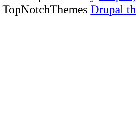
TopNotchThemes
Drupal t