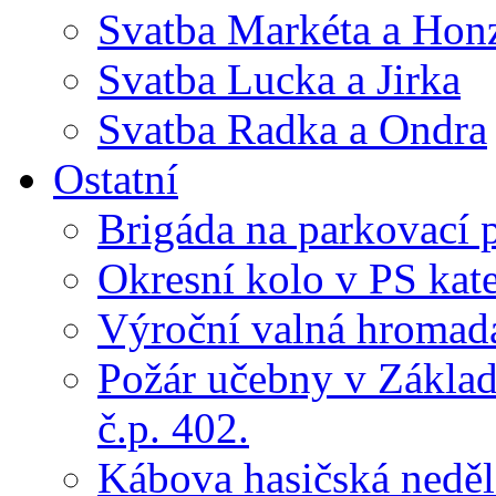
Svatba Markéta a Hon
Svatba Lucka a Jirka
Svatba Radka a Ondra
Ostatní
Brigáda na parkovací 
Okresní kolo v PS kate
Výroční valná hroma
Požár učebny v Základ
č.p. 402.
Kábova hasičská neděl