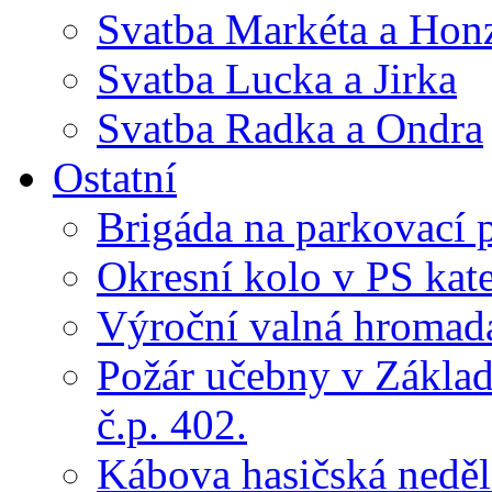
Svatba Markéta a Hon
Svatba Lucka a Jirka
Svatba Radka a Ondra
Ostatní
Brigáda na parkovací 
Okresní kolo v PS kate
Výroční valná hroma
Požár učebny v Základ
č.p. 402.
Kábova hasičská neděl