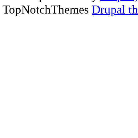
TopNotchThemes
Drupal t