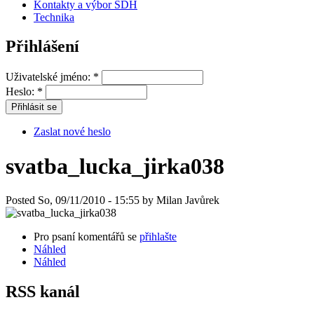
Kontakty a výbor SDH
Technika
Přihlášení
Uživatelské jméno:
*
Heslo:
*
Zaslat nové heslo
svatba_lucka_jirka038
Posted So, 09/11/2010 - 15:55 by Milan Javůrek
Pro psaní komentářů se
přihlašte
Náhled
Náhled
RSS kanál