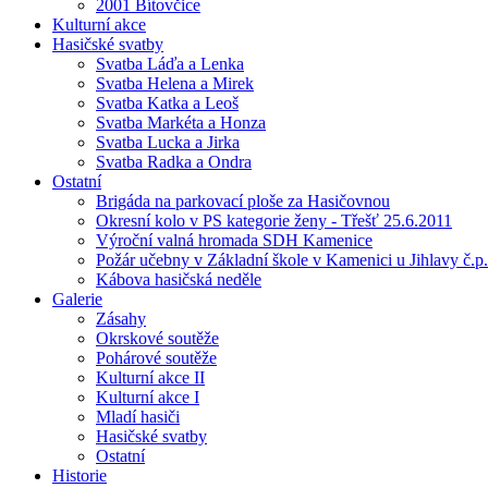
2001 Bítovčice
Kulturní akce
Hasičské svatby
Svatba Láďa a Lenka
Svatba Helena a Mirek
Svatba Katka a Leoš
Svatba Markéta a Honza
Svatba Lucka a Jirka
Svatba Radka a Ondra
Ostatní
Brigáda na parkovací ploše za Hasičovnou
Okresní kolo v PS kategorie ženy - Třešť 25.6.2011
Výroční valná hromada SDH Kamenice
Požár učebny v Základní škole v Kamenici u Jihlavy č.p.
Kábova hasičská neděle
Galerie
Zásahy
Okrskové soutěže
Pohárové soutěže
Kulturní akce II
Kulturní akce I
Mladí hasiči
Hasičské svatby
Ostatní
Historie