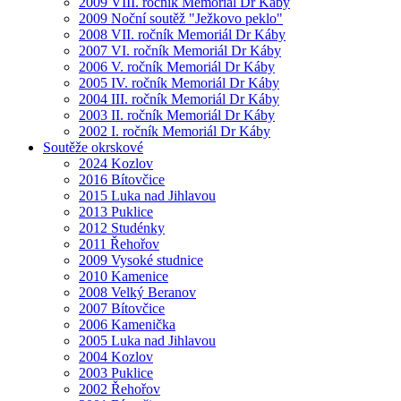
2009 VIII. ročník Memoriál Dr Káby
2009 Noční soutěž "Ježkovo peklo"
2008 VII. ročník Memoriál Dr Káby
2007 VI. ročník Memoriál Dr Káby
2006 V. ročník Memoriál Dr Káby
2005 IV. ročník Memoriál Dr Káby
2004 III. ročník Memoriál Dr Káby
2003 II. ročník Memoriál Dr Káby
2002 I. ročník Memoriál Dr Káby
Soutěže okrskové
2024 Kozlov
2016 Bítovčice
2015 Luka nad Jihlavou
2013 Puklice
2012 Studénky
2011 Řehořov
2009 Vysoké studnice
2010 Kamenice
2008 Velký Beranov
2007 Bítovčice
2006 Kamenička
2005 Luka nad Jihlavou
2004 Kozlov
2003 Puklice
2002 Řehořov