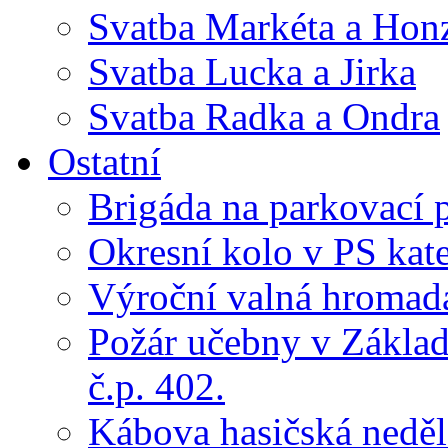
Svatba Markéta a Hon
Svatba Lucka a Jirka
Svatba Radka a Ondra
Ostatní
Brigáda na parkovací 
Okresní kolo v PS kate
Výroční valná hroma
Požár učebny v Základ
č.p. 402.
Kábova hasičská neděl