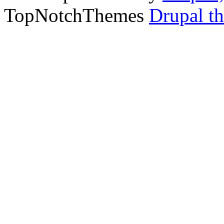
TopNotchThemes
Drupal t