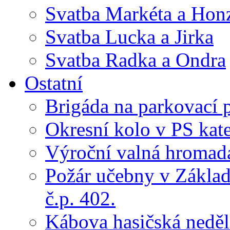
Svatba Markéta a Hon
Svatba Lucka a Jirka
Svatba Radka a Ondra
Ostatní
Brigáda na parkovací 
Okresní kolo v PS kate
Výroční valná hroma
Požár učebny v Základ
č.p. 402.
Kábova hasičská neděl