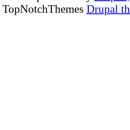
TopNotchThemes
Drupal t