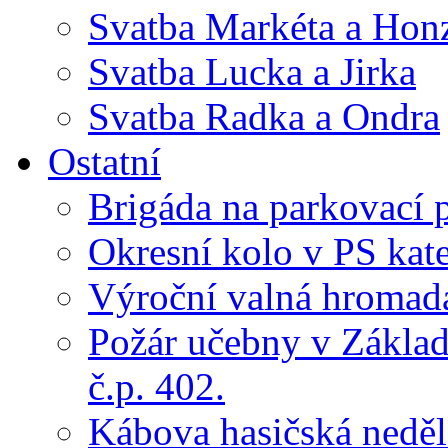
Svatba Markéta a Hon
Svatba Lucka a Jirka
Svatba Radka a Ondra
Ostatní
Brigáda na parkovací 
Okresní kolo v PS kate
Výroční valná hroma
Požár učebny v Základ
č.p. 402.
Kábova hasičská neděl