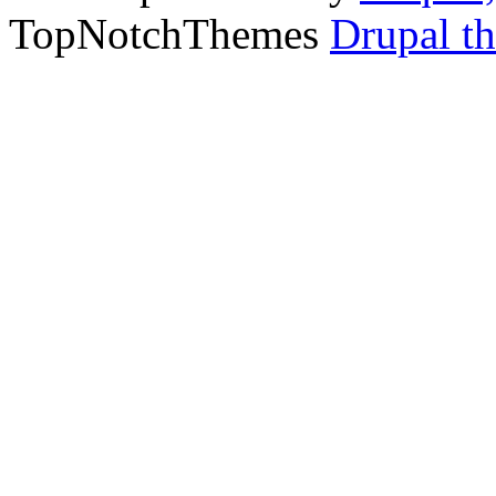
TopNotchThemes
Drupal t