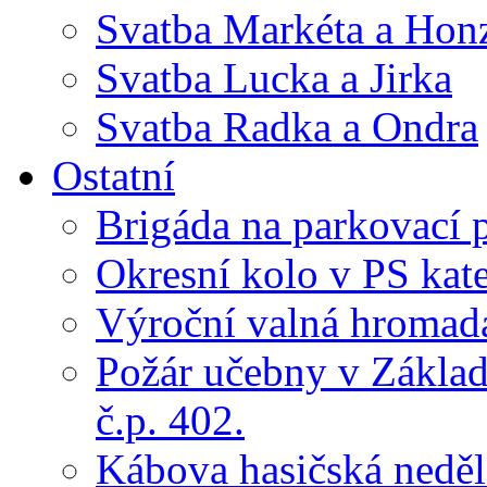
Svatba Markéta a Hon
Svatba Lucka a Jirka
Svatba Radka a Ondra
Ostatní
Brigáda na parkovací 
Okresní kolo v PS kate
Výroční valná hroma
Požár učebny v Základ
č.p. 402.
Kábova hasičská neděl