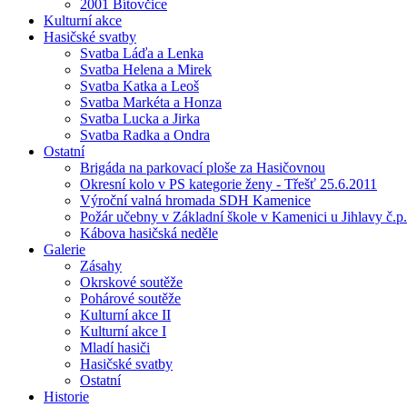
2001 Bítovčice
Kulturní akce
Hasičské svatby
Svatba Láďa a Lenka
Svatba Helena a Mirek
Svatba Katka a Leoš
Svatba Markéta a Honza
Svatba Lucka a Jirka
Svatba Radka a Ondra
Ostatní
Brigáda na parkovací ploše za Hasičovnou
Okresní kolo v PS kategorie ženy - Třešť 25.6.2011
Výroční valná hromada SDH Kamenice
Požár učebny v Základní škole v Kamenici u Jihlavy č.p.
Kábova hasičská neděle
Galerie
Zásahy
Okrskové soutěže
Pohárové soutěže
Kulturní akce II
Kulturní akce I
Mladí hasiči
Hasičské svatby
Ostatní
Historie