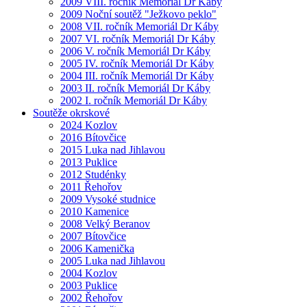
2009 VIII. ročník Memoriál Dr Káby
2009 Noční soutěž "Ježkovo peklo"
2008 VII. ročník Memoriál Dr Káby
2007 VI. ročník Memoriál Dr Káby
2006 V. ročník Memoriál Dr Káby
2005 IV. ročník Memoriál Dr Káby
2004 III. ročník Memoriál Dr Káby
2003 II. ročník Memoriál Dr Káby
2002 I. ročník Memoriál Dr Káby
Soutěže okrskové
2024 Kozlov
2016 Bítovčice
2015 Luka nad Jihlavou
2013 Puklice
2012 Studénky
2011 Řehořov
2009 Vysoké studnice
2010 Kamenice
2008 Velký Beranov
2007 Bítovčice
2006 Kamenička
2005 Luka nad Jihlavou
2004 Kozlov
2003 Puklice
2002 Řehořov