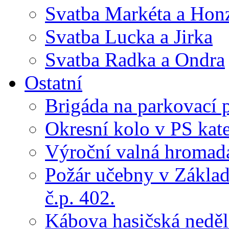
Svatba Markéta a Hon
Svatba Lucka a Jirka
Svatba Radka a Ondra
Ostatní
Brigáda na parkovací 
Okresní kolo v PS kate
Výroční valná hroma
Požár učebny v Základ
č.p. 402.
Kábova hasičská neděl