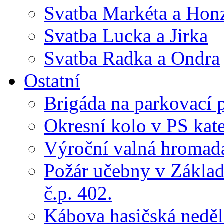
Svatba Markéta a Hon
Svatba Lucka a Jirka
Svatba Radka a Ondra
Ostatní
Brigáda na parkovací 
Okresní kolo v PS kate
Výroční valná hroma
Požár učebny v Základ
č.p. 402.
Kábova hasičská neděl