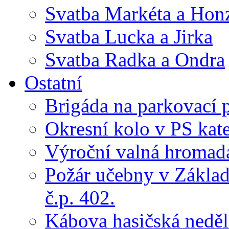
Svatba Markéta a Hon
Svatba Lucka a Jirka
Svatba Radka a Ondra
Ostatní
Brigáda na parkovací 
Okresní kolo v PS kate
Výroční valná hroma
Požár učebny v Základ
č.p. 402.
Kábova hasičská neděl